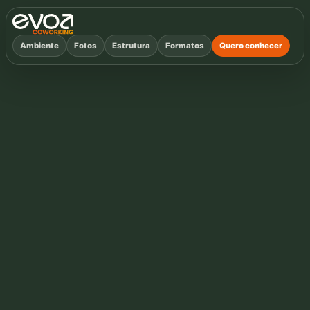
® Todos os direitos reservados.
Ambiente
Fotos
Estrutura
Formatos
Quero conhecer
COWORKING EVOA
O ambiente em que
você trabalha
também trabalha
em você.
Trabalhe em um espaço pensado para gerar foco,
profissionalismo e conexões reais. No EVOA